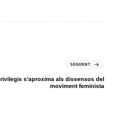
SEGÜENT
rivilegis s’aproxima als dissensos del
moviment feminista