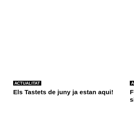
ACTUALITAT
A
Els Tastets de juny ja estan aqui!
F
s