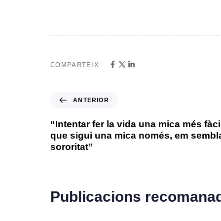
COMPARTEIX
ANTERIOR
“Intentar fer la vida una mica més fàci
que sigui una mica només, em sembla
sororitat”
Publicacions recomana