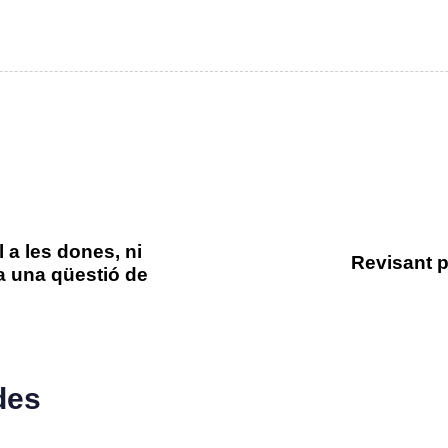
l a les dones, ni
Revisant p
 una qüestió de
des