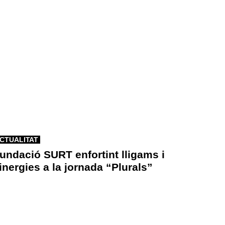
CTUALITAT
undació SURT enfortint lligams i
inergies a la jornada “Plurals”