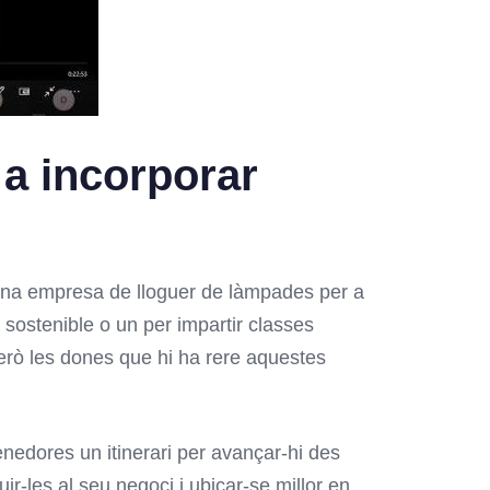
a incorporar
una empresa de lloguer de làmpades per a
 sostenible o un per impartir classes
erò les dones que hi ha rere aquestes
edores un itinerari per avançar-hi des
ir-les al seu negoci i ubicar-se millor en