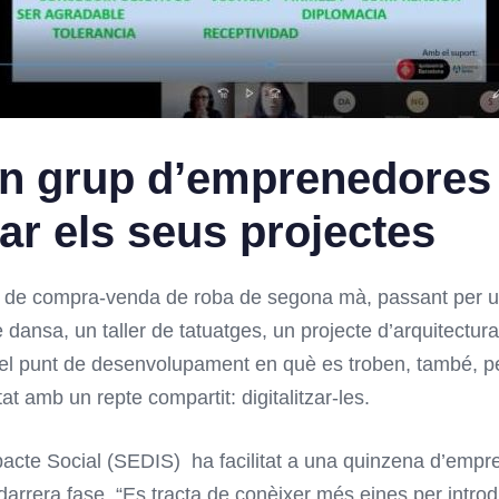
n grup d’emprenedores 
zar els seus projectes
ó de compra-venda de roba de segona mà, passant per 
ansa, un taller de tatuatges, un projecte d’arquitectura
i el punt de desenvolupament en què es troben, també, p
at amb un repte compartit: digitalitzar-les.
cte Social (SEDIS) ha facilitat a una quinzena d’empren
arrera fase. “Es tracta de conèixer més eines per introdu