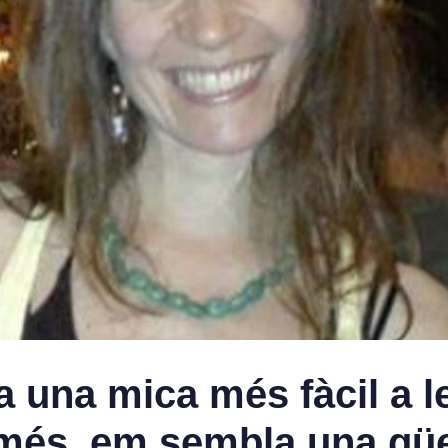
da una mica més fàcil a 
més, em sembla una qües