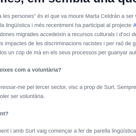
 a les persones” és el que va moure Marta Celdrán a ser v
 lingüística i més recentment ha participat al projecte
A
e dones migrades accedeixin a recursos culturals i d’oci de 
ls impactes de les discriminacions racistes i per raó de
r-los un cop de mà en els seus processos per guanyar aut
ereixes com a voluntària?
teressar-me pel tercer sector, visc a prop de Surt. Sempr
voler ser voluntària.
ent?
ent i amb Surt vaig començar a fer de parella lingüíst