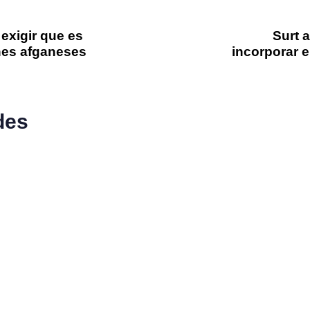
 exigir que es
Surt 
enes afganeses
incorporar e
des