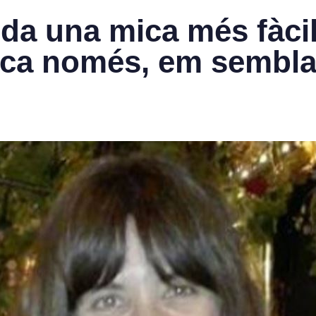
vida una mica més fàcil
ica només, em sembla