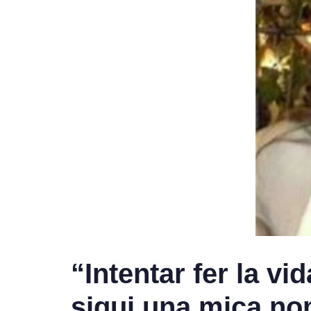
“Intentar fer la vi
sigui una mica no