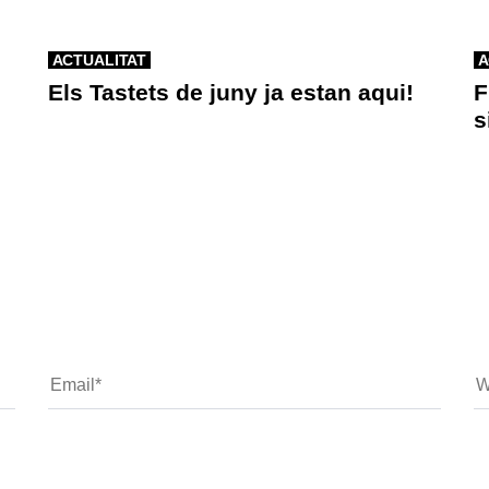
ACTUALITAT
A
Els Tastets de juny ja estan aqui!
F
s