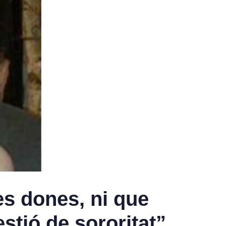
les dones, ni que
tió de sororitat”