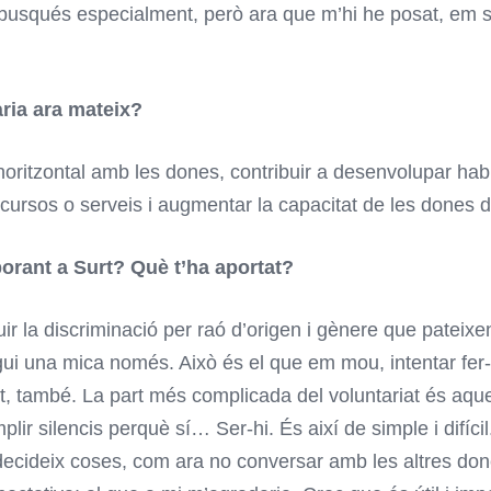
 busqués especialment, però ara que m’hi he posat, em s
.
ària ara mateix?
horitzontal amb les dones, contribuir a desenvolupar habili
cursos o serveis i augmentar la capacitat de les dones d
orant a Surt? Què t’ha aportat?
ir la discriminació per raó d’origen i gènere que pateix
sigui una mica només. Això és el que em mou, intentar fer
també. La part més complicada del voluntariat és aquest
omplir silencis perquè sí… Ser-hi. És així de simple i difíc
decideix coses, com ara no conversar amb les altres dones