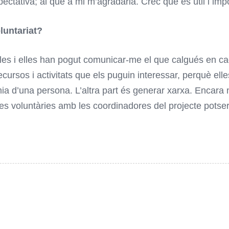
pectativa; al que a mi m’agradaria. Crec que és útil i im
oluntariat?
es i elles han pogut comunicar-me el que calgués en cad
cursos i activitats que els puguin interessar, perquè ell
mia d’una persona. L’altra part és generar xarxa. Encara
es voluntàries amb les coordinadores del projecte potser 