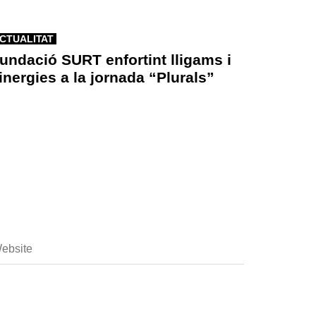
CTUALITAT
undació SURT enfortint lligams i
inergies a la jornada “Plurals”