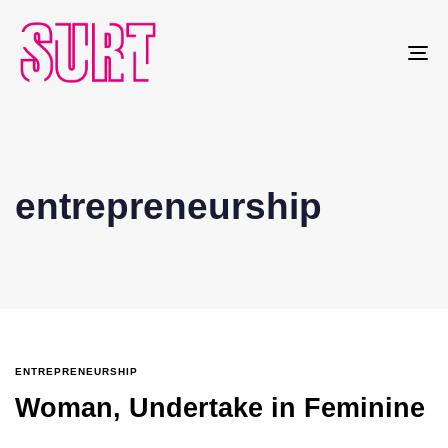
To
na
entrepreneurship
ENTREPRENEURSHIP
Woman, Undertake in Feminine