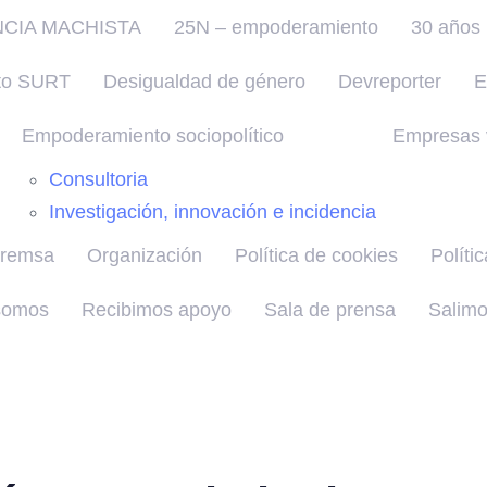
NCIA MACHISTA
25N – empoderamiento
30 años 
to SURT
Desigualdad de género
Devreporter
E
Empoderamiento sociopolítico
Empresas v
Consultoria
Investigación, innovación e incidencia
premsa
Organización
Política de cookies
Políti
somos
Recibimos apoyo
Sala de prensa
Salimo