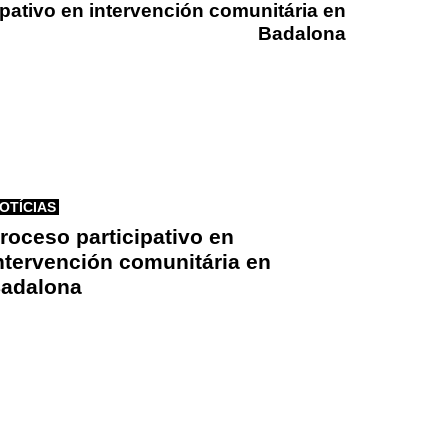
ipativo en intervención comunitária en
Badalona
OTÍCIAS
roceso participativo en
ntervención comunitária en
adalona