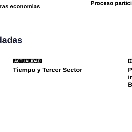
Proceso partic
ras economias
dadas
ACTUALIDAD
N
Tiempo y Tercer Sector
P
i
B