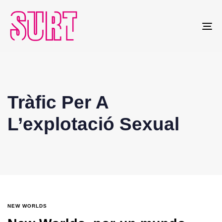
To
na
Tràfic Per A
L’explotació Sexual
NEW WORLDS