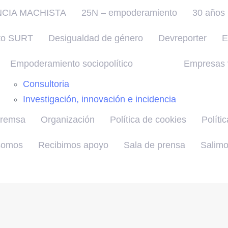
NCIA MACHISTA
25N – empoderamiento
30 años 
to SURT
Desigualdad de género
Devreporter
E
Empoderamiento sociopolítico
Empresas v
Consultoria
Investigación, innovación e incidencia
premsa
Organización
Política de cookies
Políti
somos
Recibimos apoyo
Sala de prensa
Salimo