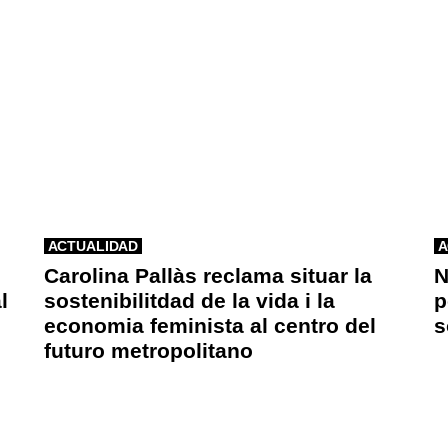
ACTUALIDAD
A
Carolina Pallàs reclama situar la
N
l
sostenibilitdad de la vida i la
p
economia feminista al centro del
s
futuro metropolitano