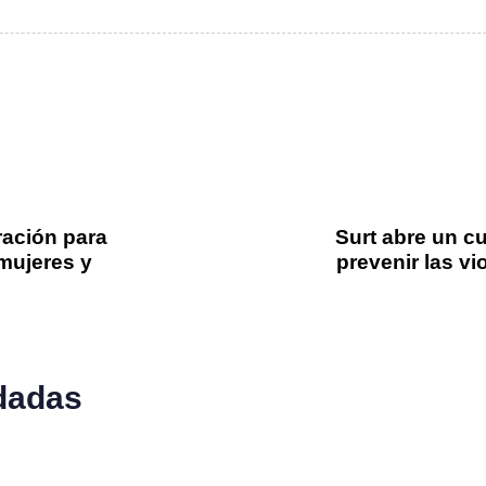
ración para
Surt abre un cu
mujeres y
prevenir las v
dadas