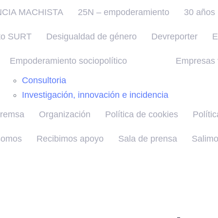
NCIA MACHISTA
25N – empoderamiento
30 años 
to SURT
Desigualdad de género
Devreporter
E
Empoderamiento sociopolítico
Empresas v
Consultoria
Investigación, innovación e incidencia
premsa
Organización
Política de cookies
Políti
somos
Recibimos apoyo
Sala de prensa
Salimo