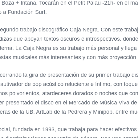
oza + Intana. Tocarán en el Petit Palau -21h- en el ma
do a Fundación Surt.
gundo trabajo discográfico Caja Negra. Con este traba
zas que apoyan textos oscuros e introspectivos, donde el
oderna. La Caja Negra es su trabajo más personal y lleg
uestas musicales más interesantes y con más proyección 
á cerrando la gira de presentación de su primer trabajo d
cautivador de pop acústico reluciente e íntimo, con toqu
os polvorientos, atardeceres dorados o noches que con
er presentado el disco en el Mercado de Música Viva de 
eras de la UB, ArtLab de la Pedrera y Minipop, entre mu
cial, fundada en 1993, que trabaja para hacer efectivos