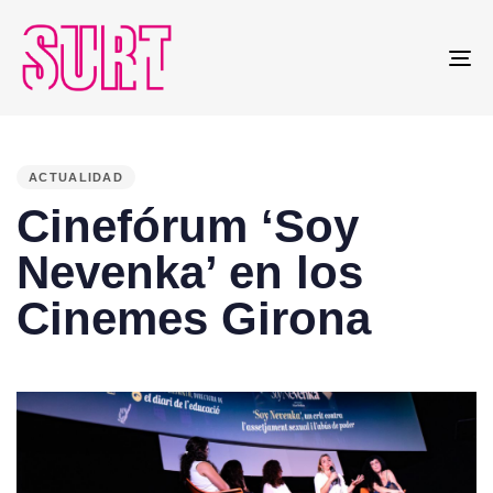
To
na
PUBLISHED
IN:
ACTUALIDAD
Cinefórum ‘Soy
Nevenka’ en los
Cinemes Girona