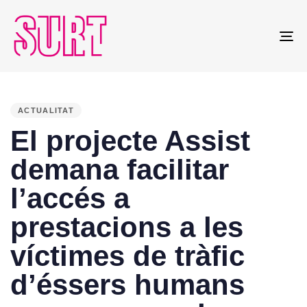
To
na
PUBLISHED
IN:
ACTUALITAT
El projecte Assist
demana facilitar
l’accés a
prestacions a les
víctimes de tràfic
d’éssers humans