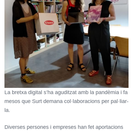
La bretxa digital s’ha aguditzat amb la pandèmia i fa
mesos que Surt demana col·laboracions per pal·liar-
la.
Diverses persones i empreses han fet aportacions