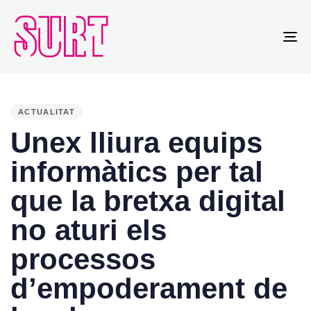
To
na
PUBLISHED
IN:
ACTUALITAT
Unex lliura equips
informàtics per tal
que la bretxa digital
no aturi els
processos
d’empoderament de