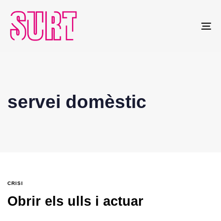
To
na
servei domèstic
CRISI
Obrir els ulls i actuar