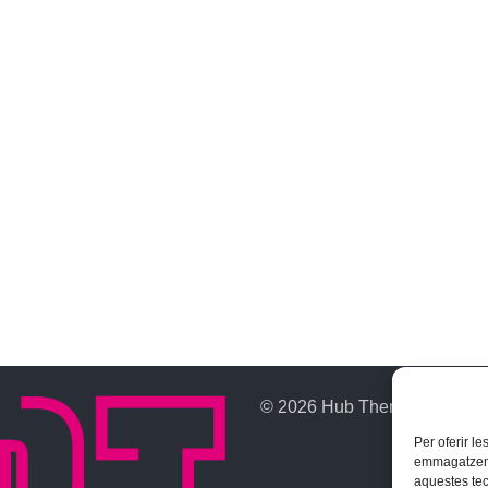
© 2026 Hub Theme. All rights
Per oferir l
emmagatzemar
aquestes te