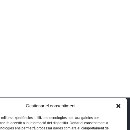
Gestionar el consentiment
 reserved.
es millors experiències, utilitzem tecnologies com ara galetes per
 i/o accedir a la informació del dispositiu. Donar el consentiment a
cnologies ens permetrà processar dades com ara el comportament de