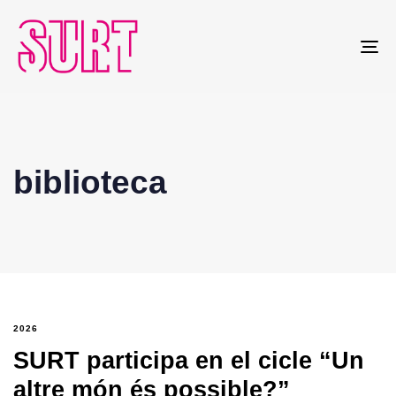
To
na
biblioteca
2026
SURT participa en el cicle “Un
altre món és possible?”