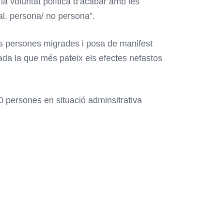
la voluntat política d’acabar amb les
al, persona/ no persona”.
les persones migrades i posa de manifest
ada la que més pateix els efectes nefastos
0 persones en situació adminsitrativa