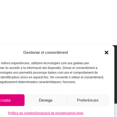
Gestionar el consentiment
 reserved.
es millors experiències, utilitzem tecnologies com ara galetes per
 i/o accedir a la informació del dispositiu. Donar el consentiment a
cnologies ens permetrà processar dades com ara el comportament de
identificadors únics en aquest lloc. No consentir o retirar el consentiment,
negativament determinades característiques i funcions.
ccepta
Denega
Preferències
Política de cookies
Declaració de privadesa
Avís legal