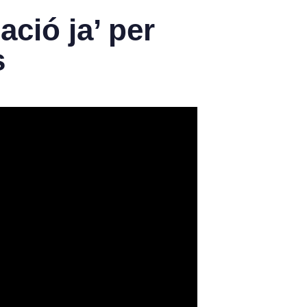
ació ja’ per
s