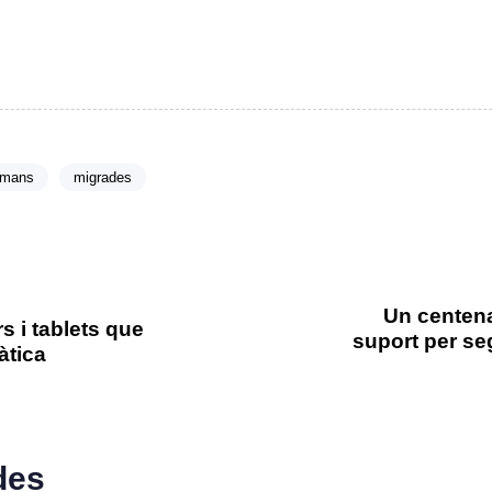
umans
migrades
Un centena
rs i tablets que
suport per se
àtica
des