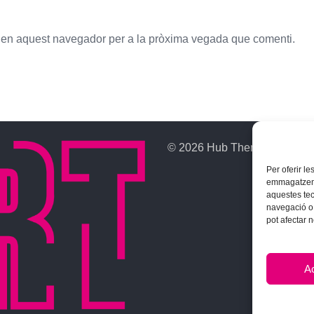
b en aquest navegador per a la pròxima vegada que comenti.
© 2026 Hub Theme. All rights
Per oferir l
emmagatzemar
aquestes te
navegació o 
pot afectar 
A