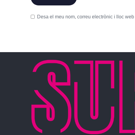
Desa el meu nom, correu electrònic i lloc we