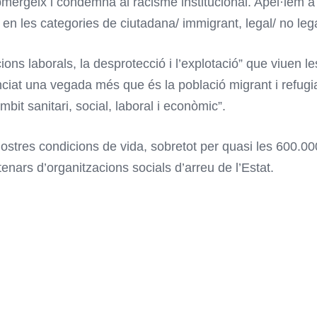
bmergeix i condemna al racisme institucional. Apel·lem a 
 en les categories de ciutadana/ immigrant, legal/ no leg
ons laborals, la desprotecció i l’explotació” que viuen 
ciat una vegada més que és la població migrant i refugi
àmbit sanitari, social, laboral i econòmic”.
ostres condicions de vida, sobretot per quasi les 600.00
tenars d’organitzacions socials d’arreu de l’Estat.