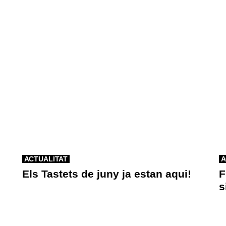
ACTUALITAT
A
Els Tastets de juny ja estan aqui!
F
s