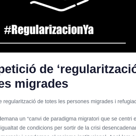
etició de ‘regularització
nes migrades
regularització de totes les persones migrades i refugia
demana un “canvi de paradigma migratori que se centri en 
igualtat de condicions per sortir de la crisi desencade