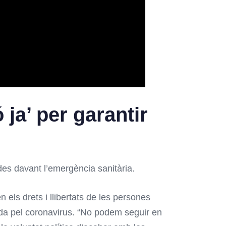
 ja’ per garantir
des davant l’emergència sanitària.
els drets i llibertats de les persones
nada pel coronavirus. “No podem seguir en