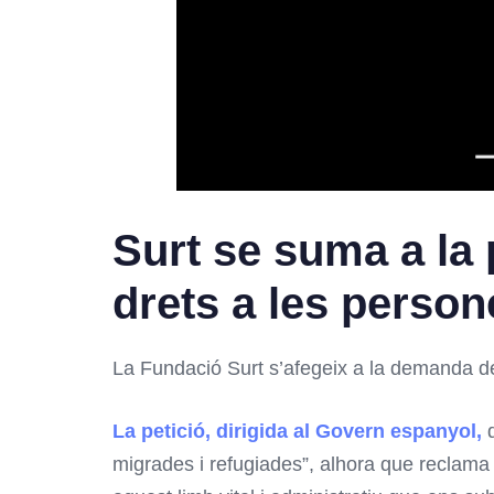
Surt se suma a la p
drets a les perso
La Fundació Surt s’afegeix a la demanda de 
La petició, dirigida al Govern espanyol,
migrades i refugiades”, alhora que reclama 