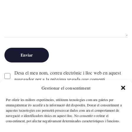
Desa el meu nom, correu electrònic i lloc web en aquest
navegador per a la pròxima vegada que comenti.
Gestionar el consentiment
Per oferir les millors experiències, utilitzem tecnologies com ara galetes per
emmagatzemar i/o accedir a la informació del dispositiu. Donar el consentiment a
aquestes tecnologies ens permetrà processar dades com ara el comportament de
navegació o identificadors únics en aquest lloc. No consentir o retirar el
consentiment, pot afectar negativament determinades característiques i funcions.