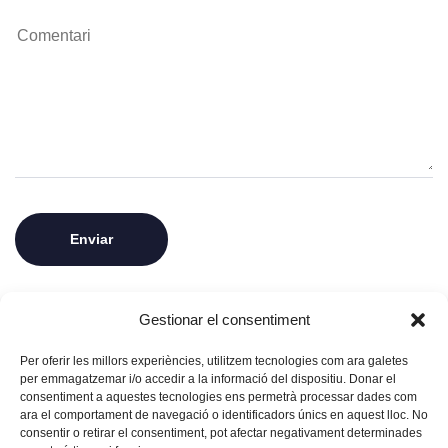
Desa el meu nom, correu electrònic i lloc web en
Gestionar el consentiment
aquest navegador per a la pròxima vegada que
comenti.
Per oferir les millors experiències, utilitzem tecnologies com ara galetes
per emmagatzemar i/o accedir a la informació del dispositiu. Donar el
consentiment a aquestes tecnologies ens permetrà processar dades com
ara el comportament de navegació o identificadors únics en aquest lloc. No
consentir o retirar el consentiment, pot afectar negativament determinades