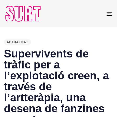
To
na
PUBLISHED
IN:
ACTUALITAT
Supervivents de
tràfic per a
l’explotació creen, a
través de
l’artteràpia, una
desena de fanzines