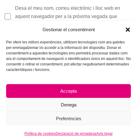
Desa el meu nom, correu electrònic i lloc web en
aquest navegador per a la pròxima vegada que
comenti.
Gestionar el consentiment
Per oferir les millors experiències, utilitzem tecnologies com ara galetes
per emmagatzemar i/o accedir a la informació del dispositiu. Donar el
consentiment a aquestes tecnologies ens permetrà processar dades com
ara el comportament de navegació o identificadors únics en aquest lloc. No
consentir o retirar el consentiment, pot afectar negativament determinades
característiques i funcions.
Accepta
Denega
Preferències
© 2026 Hub Theme. All rights reserved.
Política de cookies
Declaració de privadesa
Avís legal