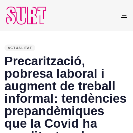
To
na
PUBLISHED
IN:
ACTUALITAT
Precarització,
pobresa laboral i
augment de treball
informal: tendències
prepandèmiques
que la Covid ha