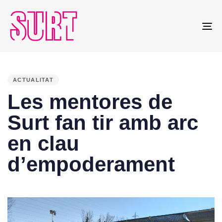
To
na
PUBLISHED
IN:
ACTUALITAT
Les mentores de
Surt fan tir amb arc
en clau
d’empoderament