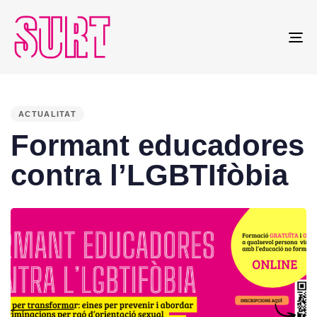
To
na
PUBLISHED
IN:
ACTUALITAT
Formant educadores
contra l’LGBTIfòbia