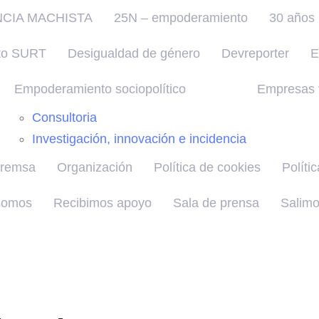
NCIA MACHISTA
25N – empoderamiento
30 años 
to SURT
Desigualdad de género
Devreporter
E
Empoderamiento sociopolítico
Empresas v
Consultoria
Investigación, innovación e incidencia
premsa
Organización
Política de cookies
Políti
somos
Recibimos apoyo
Sala de prensa
Salimo