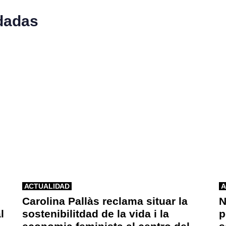
dadas
ACTUALIDAD
A
Carolina Pallàs reclama situar la
N
l
sostenibilitdad de la vida i la
p