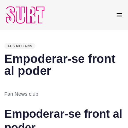
To
na
PUBLISHED
IN:
ALS MITJANS
Empoderar-se front
al poder
Fan News club
Empoderar-se front al
poder