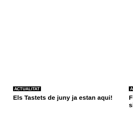
ACTUALITAT
A
Els Tastets de juny ja estan aqui!
F
s