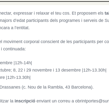
ectar, expressar i relaxar el teu cos. Et proposem els
ta
ajors d’edat participants dels programes i serveis de Sur
ara a l’entitat.
l moviment corporal conscient de les participants per con
l i continuada:
tembre |12h-14h|
ctubre; 8, 22 i 29 novembre i 13 desembre |12h-13.30h|
bre |12h-13.30h|
c Drassanes (c. Nou de la Rambla, 43 Barcelona).
itzar la
inscripció
enviant un correu a obrintportes@surt