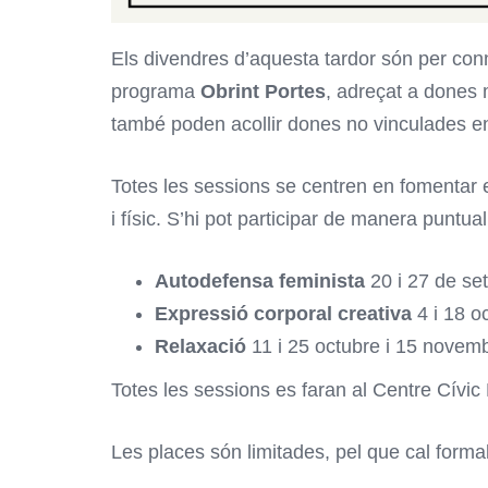
Els divendres d’aquesta tardor són per conn
programa
Obrint Portes
, adreçat a dones m
també poden acollir dones no vinculades enc
Totes les sessions se centren en fomentar e
i físic. S’hi pot participar de manera puntua
Autodefensa feminista
20 i 27 de se
Expressió corporal creativa
4 i 18 o
Relaxació
11 i 25 octubre i 15 novem
Totes les sessions es faran al Centre Cívi
Les places són limitades, pel que cal formal