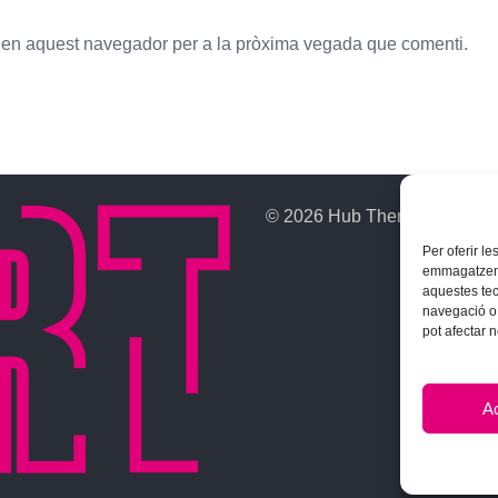
b en aquest navegador per a la pròxima vegada que comenti.
© 2026 Hub Theme. All rights
Per oferir l
emmagatzemar
aquestes te
navegació o 
pot afectar 
A