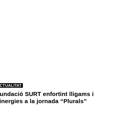
CTUALITAT
undació SURT enfortint lligams i
inergies a la jornada “Plurals”