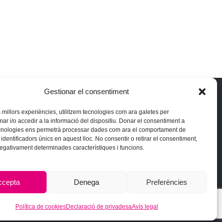
Gestionar el consentiment
 reserved.
es millors experiències, utilitzem tecnologies com ara galetes per
 i/o accedir a la informació del dispositiu. Donar el consentiment a
cnologies ens permetrà processar dades com ara el comportament de
identificadors únics en aquest lloc. No consentir o retirar el consentiment,
negativament determinades característiques i funcions.
ccepta
Denega
Preferències
Política de cookies
Declaració de privadesa
Avís legal