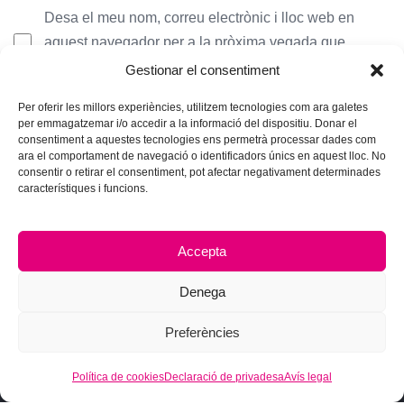
Desa el meu nom, correu electrònic i lloc web en
aquest navegador per a la pròxima vegada que
comenti.
Gestionar el consentiment
Per oferir les millors experiències, utilitzem tecnologies com ara galetes
per emmagatzemar i/o accedir a la informació del dispositiu. Donar el
consentiment a aquestes tecnologies ens permetrà processar dades com
ara el comportament de navegació o identificadors únics en aquest lloc. No
consentir o retirar el consentiment, pot afectar negativament determinades
característiques i funcions.
Accepta
Denega
Preferències
Política de cookies
Declaració de privadesa
Avís legal
© 2026 Hub Theme. All rights reserved.