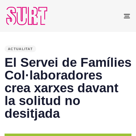
To
na
PUBLISHED
IN:
ACTUALITAT
El Servei de Famílies
Col·laboradores
crea xarxes davant
la solitud no
desitjada