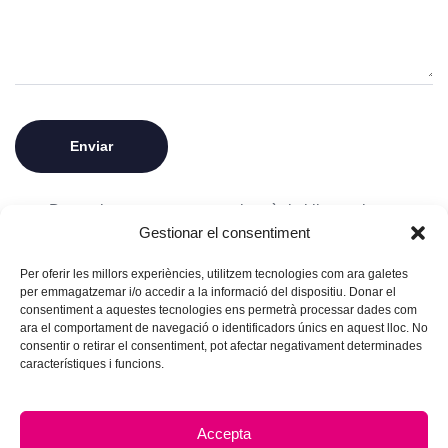
Desa el meu nom, correu electrònic i lloc web en
Gestionar el consentiment
aquest navegador per a la pròxima vegada que
comenti.
Per oferir les millors experiències, utilitzem tecnologies com ara galetes
per emmagatzemar i/o accedir a la informació del dispositiu. Donar el
consentiment a aquestes tecnologies ens permetrà processar dades com
ara el comportament de navegació o identificadors únics en aquest lloc. No
consentir o retirar el consentiment, pot afectar negativament determinades
característiques i funcions.
Accepta