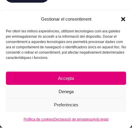
Desa el meu nom, correu electrònic i lloc web en
Gestionar el consentiment
aquest navegador per a la pròxima vegada que
comenti.
Per oferir les millors experiències, utilitzem tecnologies com ara galetes
per emmagatzemar i/o accedir a la informació del dispositiu. Donar el
consentiment a aquestes tecnologies ens permetrà processar dades com
ara el comportament de navegació o identificadors únics en aquest lloc. No
consentir o retirar el consentiment, pot afectar negativament determinades
característiques i funcions.
Accepta
Denega
Preferències
Política de cookies
Declaració de privadesa
Avís legal