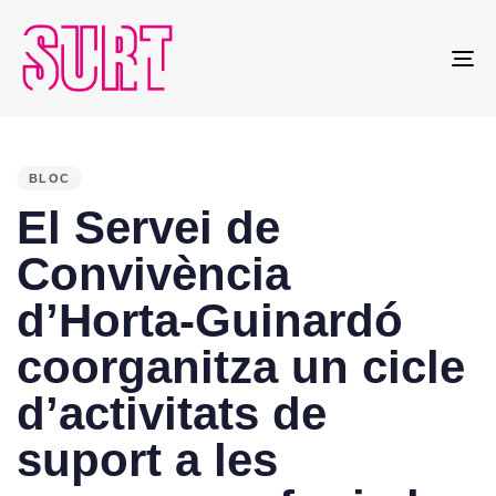
To
na
PUBLISHED
IN:
BLOC
El Servei de
Convivència
d’Horta-Guinardó
coorganitza un cicle
d’activitats de
suport a les