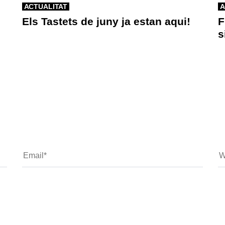
ACTUALITAT
A
Els Tastets de juny ja estan aqui!
F
s