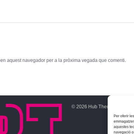
b en aquest navegador per a la pròxima vegada que comenti.
© 2026 Hub Theme. All rights
Per oferir l
emmagatzemar
aquestes te
navegació o 