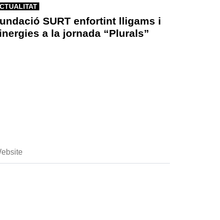
CTUALITAT
undació SURT enfortint lligams i
inergies a la jornada “Plurals”