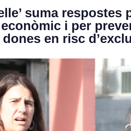
ielle’ suma respostes 
conòmic i per preveni
 dones en risc d’excl