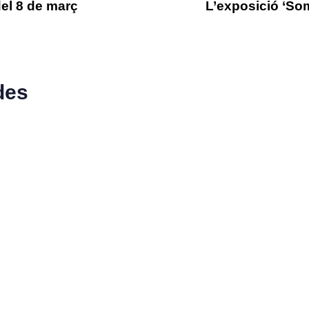
del 8 de març
L’exposició ‘Som
des