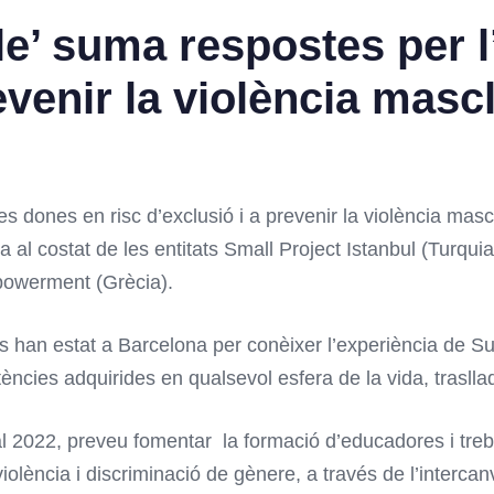
elle’ suma respostes pe
venir la violència masc
dones en risc d’exclusió i a prevenir la violència mascli
ipa al costat de les entitats Small Project Istanbul (Turqui
mpowerment (Grècia).
 han estat a Barcelona per conèixer l’experiència de Surt
tències adquirides en qualsevol esfera de la vida, traslla
l 2022, preveu fomentar la formació d’educadores i trebal
violència i discriminació de gènere, a través de l’interca