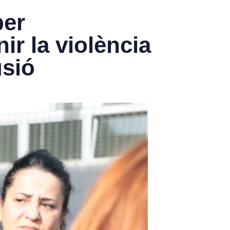
per
r la violència
usió