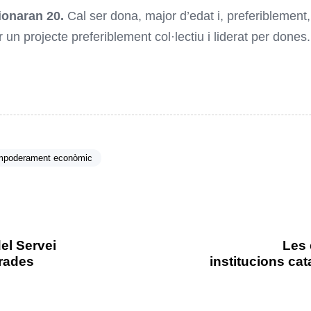
ionaran 20.
Cal ser dona, major d’edat i, preferiblement, es
 un projecte preferiblement col·lectiu i liderat per dones
mpoderament econòmic
el Servei
Les 
grades
institucions ca