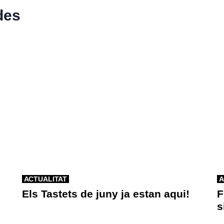
des
ACTUALITAT
A
Els Tastets de juny ja estan aqui!
F
s