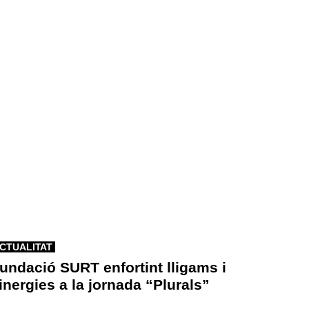
CTUALITAT
undació SURT enfortint lligams i
inergies a la jornada “Plurals”