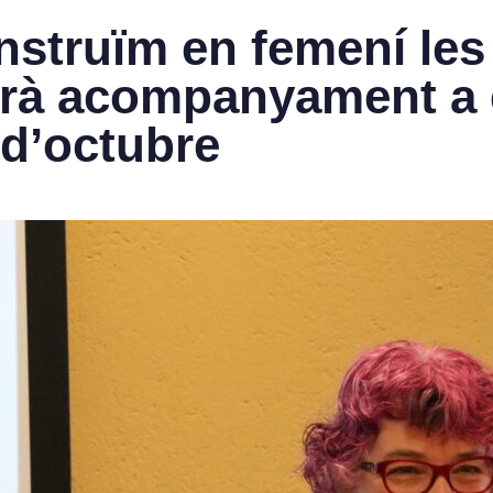
struïm en femení les 
rirà acompanyament a
 d’octubre