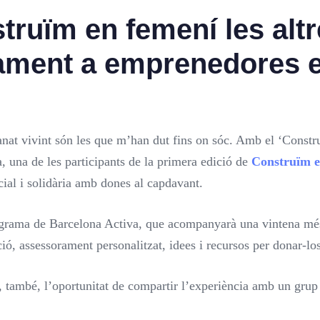
truïm en femení les alt
ment a emprenedores en
anat vivint són les que m’han dut fins on sóc. Amb el ‘Constru
a, una de les participants de la primera edició de
Construïm en
ial i solidària amb dones al capdavant.
rograma de Barcelona Activa, que acompanyarà una vintena més
ió, assessorament personalitzat, idees i recursos per donar-lo
 també, l’oportunitat de compartir l’experiència amb un gru