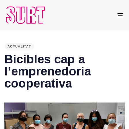
To
na
PUBLISHED
IN:
ACTUALITAT
Bicibles cap a
l’emprenedoria
cooperativa