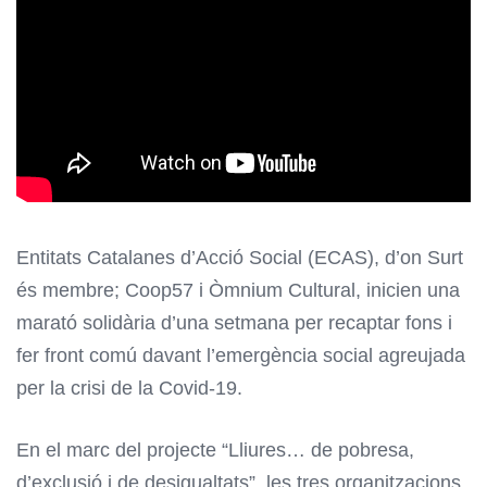
Entitats Catalanes d’Acció Social (ECAS), d’on Surt
és membre; Coop57 i Òmnium Cultural, inicien una
marató solidària d’una setmana per recaptar fons i
fer front comú davant l’emergència social agreujada
per la crisi de la Covid-19.
En el marc del projecte “Lliures… de pobresa,
d’exclusió i de desigualtats”, les tres organitzacions