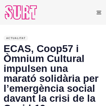
To
na
PUBLISHED
IN:
ACTUALITAT
ECAS, Coop57 i
Òmnium Cultural
impulsen una
marató solidària per
l’emergència social
davant la crisi de la