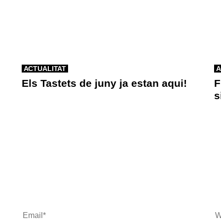
ACTUALITAT
A
Els Tastets de juny ja estan aqui!
F
s