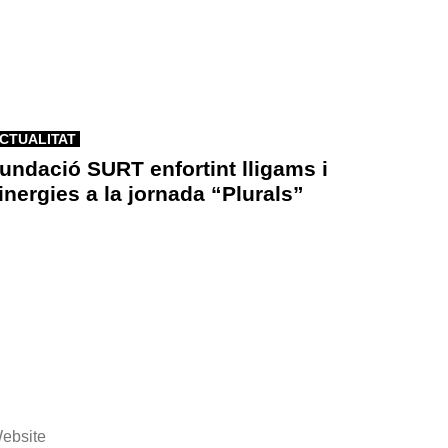
CTUALITAT
undació SURT enfortint lligams i
inergies a la jornada “Plurals”