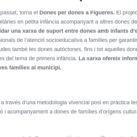
 passat, torna el
Dones per dones a Figueres.
El proje
tàries en petita infància acompanyant a altres dones de 
idar una xarxa de suport entre dones amb infants d’e
ionals de l’atenció socioeducativa a famílies per garantir 
ingudes també les dones autòctones, fins i tot aquelles d
des del tema de primera infància.
La xarxa ofereix infor
es famílies al municipi.
a través d’una metodologia vivencial posi en pràctica l
ó i acompanyament a dones de famílies d’orígens cultura