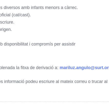
ls diversos amb infants menors a càrrec.
icial (cat/cast).
escriure.
origen.
b disponibilitat i compromís per assistir
lenada la fitxa de derivació a:
mariluz.angulo@surt.o
s informació podeu escriure al mateix correu o trucar al