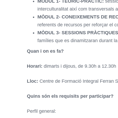
MÒDUL 1- TEÒRIC-PRÀCTIC:
sessio
interculturalitat així com transversal
MÒDUL 2- CONEIXEMENTS DE REC
referents de recursos per reforçar el c
MÒDUL 3- SESSIONS PRÀCTIQUES
famílies que es dinamitzaran durant l
Quan i on es fa?
Horari:
dimarts i dijous, de 9.30h a 12.30h
Lloc:
Centre de Formació Integral Ferran 
Quins són els requisits per participar?
Perfil general: