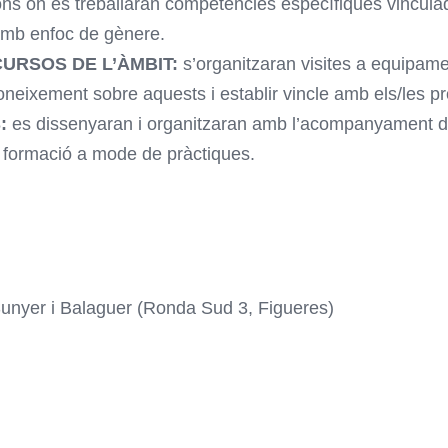
ns on es treballaran competències específiques vinculades
s amb enfoc de gènere.
URSOS DE L’ÀMBIT:
s’organitzaran visites a equipam
oneixement sobre aquests i establir vincle amb els/les pr
:
es dissenyaran i organitzaran amb l’acompanyament de 
a formació a mode de pràctiques.
Sunyer i Balaguer (Ronda Sud 3, Figueres)