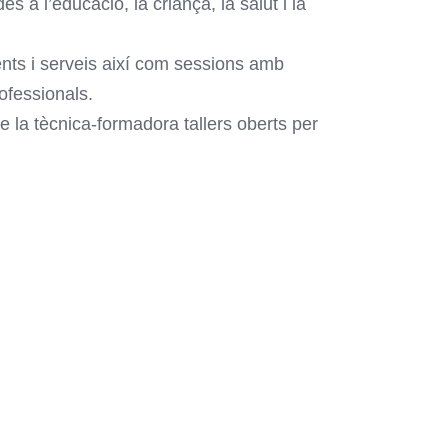
 a l’educació, la criança, la salut i la
ents i serveis així com sessions amb
ofessionals.
la tècnica-formadora tallers oberts per